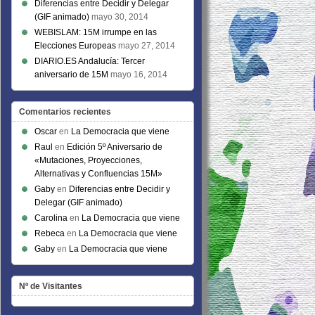
Diferencias entre Decidir y Delegar
(GIF animado)
mayo 30, 2014
WEBISLAM: 15M irrumpe en las
Elecciones Europeas
mayo 27, 2014
DIARIO.ES Andalucía: Tercer
aniversario de 15M
mayo 16, 2014
Comentarios recientes
Oscar
en
La Democracia que viene
Raul
en
Edición 5º Aniversario de
«Mutaciones, Proyecciones,
Alternativas y Confluencias 15M»
Gaby
en
Diferencias entre Decidir y
Delegar (GIF animado)
Carolina
en
La Democracia que viene
Rebeca
en
La Democracia que viene
Gaby
en
La Democracia que viene
Nº de Visitantes