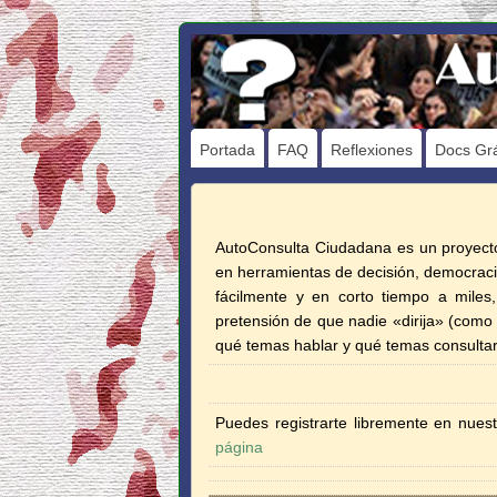
AutoConsulta
HACIA LA DEMOCRACIA REAL
Ciudadana
Portada
FAQ
Reflexiones
Docs Grá
AutoConsulta Ciudadana es un proyecto 
en herramientas de decisión, democracia
fácilmente y en corto tiempo a miles,
pretensión de que nadie «dirija» (como 
qué temas hablar y qué temas consultar
Puedes registrarte libremente en nuest
página